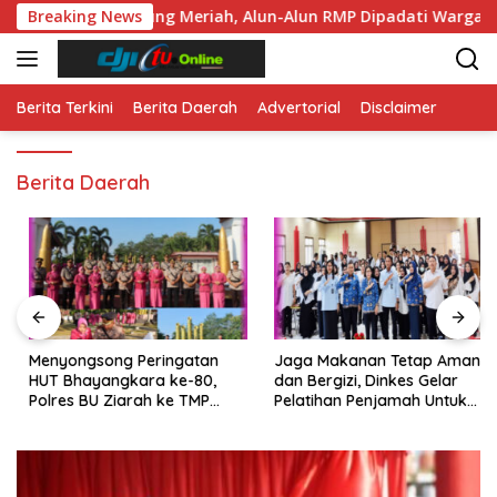
Langsung
 Berlangsung Meriah, Alun-Alun RMP Dipadati Warga
Breaking News
M
ke
konten
Berita Terkini
Berita Daerah
Advertorial
Disclaimer
Berita Daerah
Menyongsong Peringatan
Jaga Makanan Tetap Aman
HUT Bhayangkara ke-80,
dan Bergizi, Dinkes Gelar
Polres BU Ziarah ke TMP
Pelatihan Penjamah Untuk
Ratu Samban
Pengelola SPPG