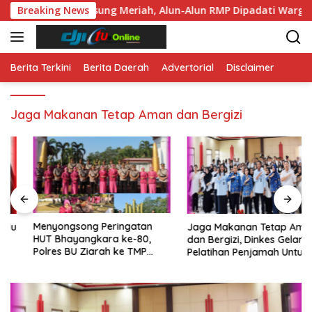
Langsung
67 Berlangsung Meriah, Alun-Alun RMP Dipadati Warga
Breaking News
ke
konten
Berita Terkini
Berita Daerah
Advertorial
Disclaimer
Jaga Makanan Tetap Aman dan Bergizi
Menyongsong Peringatan
Jaga Makanan Tetap Aman
HUT Bhayangkara ke-80,
dan Bergizi, Dinkes Gelar
Polres BU Ziarah ke TMP
Pelatihan Penjamah Untuk
Ratu Samban
Pengelola SPPG