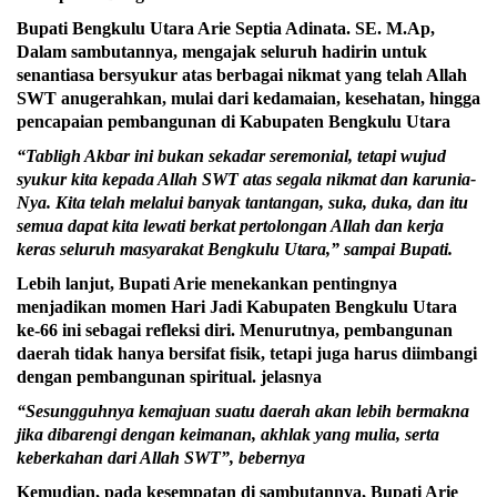
Bupati Bengkulu Utara Arie Septia Adinata. SE. M.Ap,
Dalam sambutannya, mengajak seluruh hadirin untuk
senantiasa bersyukur atas berbagai nikmat yang telah Allah
SWT anugerahkan, mulai dari kedamaian, kesehatan, hingga
pencapaian pembangunan di Kabupaten Bengkulu Utara
“Tabligh Akbar ini bukan sekadar seremonial, tetapi wujud
syukur kita kepada Allah SWT atas segala nikmat dan karunia-
Nya. Kita telah melalui banyak tantangan, suka, duka, dan itu
semua dapat kita lewati berkat pertolongan Allah dan kerja
keras seluruh masyarakat Bengkulu Utara,” sampai Bupati.
Lebih lanjut, Bupati Arie menekankan pentingnya
menjadikan momen Hari Jadi Kabupaten Bengkulu Utara
ke-66 ini sebagai refleksi diri. Menurutnya, pembangunan
daerah tidak hanya bersifat fisik, tetapi juga harus diimbangi
dengan pembangunan spiritual. jelasnya
“Sesungguhnya kemajuan suatu daerah akan lebih bermakna
jika dibarengi dengan keimanan, akhlak yang mulia, serta
keberkahan dari Allah SWT”, bebernya
Kemudian, pada kesempatan di sambutannya, Bupati Arie