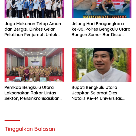
Jaga Makanan Tetap Aman
Jelang Hari Bhayangkara
dan Bergizi, Dinkes Gelar
ke-80, Polres Bengkulu Utara
Pelatihan Penjamah Untuk
Bangun Sumur Bor Desa
Pengelola SPPG
Gunung Selan
Pemkab Bengkulu Utara
Bupati Bengkulu Utara
Laksanakan Rakor Lintas
Ucapkan Selamat Dies
Sektor, Mensinkronisasikan
Natalis Ke-44 Universitas
Progam Perhutanan Sosial
Bengkulu
Tinggalkan Balasan