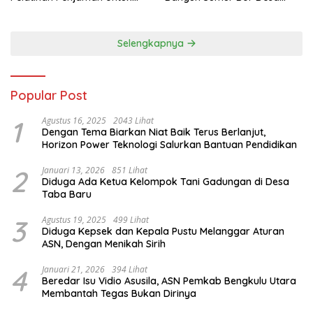
Pengelola SPPG
Gunung Selan
Selengkapnya
Popular Post
1
Agustus 16, 2025
2043 Lihat
Dengan Tema Biarkan Niat Baik Terus Berlanjut,
Horizon Power Teknologi Salurkan Bantuan Pendidikan
2
Januari 13, 2026
851 Lihat
Diduga Ada Ketua Kelompok Tani Gadungan di Desa
Taba Baru
3
Agustus 19, 2025
499 Lihat
Diduga Kepsek dan Kepala Pustu Melanggar Aturan
ASN, Dengan Menikah Sirih
4
Januari 21, 2026
394 Lihat
Beredar Isu Vidio Asusila, ASN Pemkab Bengkulu Utara
Membantah Tegas Bukan Dirinya