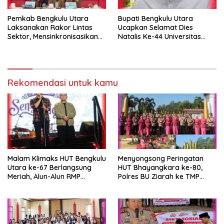
Pemkab Bengkulu Utara
Bupati Bengkulu Utara
Laksanakan Rakor Lintas
Ucapkan Selamat Dies
Sektor, Mensinkronisasikan
Natalis Ke-44 Universitas
Progam Perhutanan Sosial
Bengkulu
Rekomendasi untuk kamu
Malam Klimaks HUT Bengkulu
Menyongsong Peringatan
Utara ke-67 Berlangsung
HUT Bhayangkara ke-80,
Meriah, Alun-Alun RMP
Polres BU Ziarah ke TMP
Dipadati Warga
Ratu Samban