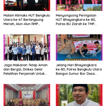
Malam Klimaks HUT Bengkulu
Menyongsong Peringatan
Utara ke-67 Berlangsung
HUT Bhayangkara ke-80,
Meriah, Alun-Alun RMP
Polres BU Ziarah ke TMP
Dipadati Warga
Ratu Samban
Jaga Makanan Tetap Aman
Jelang Hari Bhayangkara
dan Bergizi, Dinkes Gelar
ke-80, Polres Bengkulu Utara
Pelatihan Penjamah Untuk
Bangun Sumur Bor Desa
Pengelola SPPG
Gunung Selan