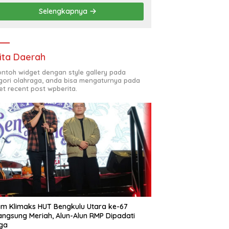
Desa Gunung Selan
Selengkapnya
ita Daerah
contoh widget dengan style gallery pada
gori olahraga, anda bisa mengaturnya pada
et recent post wpberita.
m Klimaks HUT Bengkulu Utara ke-67
angsung Meriah, Alun-Alun RMP Dipadati
ga