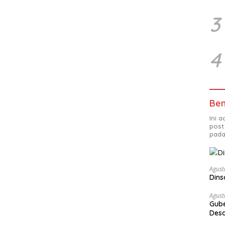
3
4
Ben
Ini 
post
pada
Agust
Dins
Agust
Gube
Des