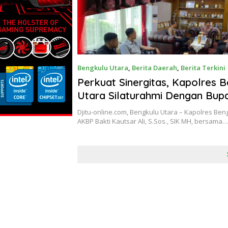
Bengkulu Utara
,
Berita Daerah
,
Berita Terkini
Perkuat Sinergitas, Kapolres 
Utara Silaturahmi Dengan Bupa
Septia Adinata
Djitu-online.com, Bengkulu Utara – Kapolres Ben
AKBP Bakti Kautsar Ali, S.Sos., SIK MH, bersama…