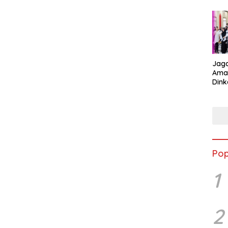
Jag
Aman
Dink
Pen
Peng
Pop
1
2