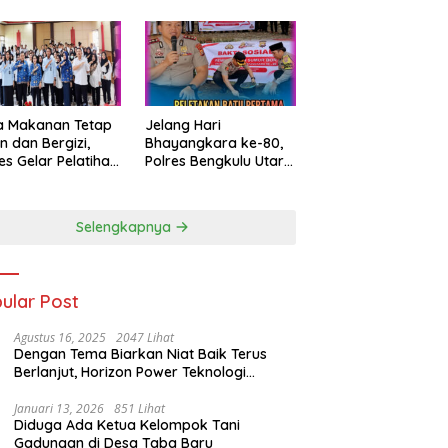
a Makanan Tetap
Jelang Hari
 dan Bergizi,
Bhayangkara ke-80,
es Gelar Pelatihan
Polres Bengkulu Utara
jamah Untuk
Bangun Sumur Bor
elola SPPG
Desa Gunung Selan
Selengkapnya
ular Post
Agustus 16, 2025
2047 Lihat
Dengan Tema Biarkan Niat Baik Terus
Berlanjut, Horizon Power Teknologi
Salurkan Bantuan Pendidikan
Januari 13, 2026
851 Lihat
Diduga Ada Ketua Kelompok Tani
Gadungan di Desa Taba Baru