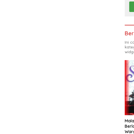
Ber
Ini 
kate
widg
Mala
Berl
War