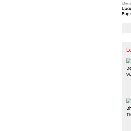
Maret
Upac
Bupa
L