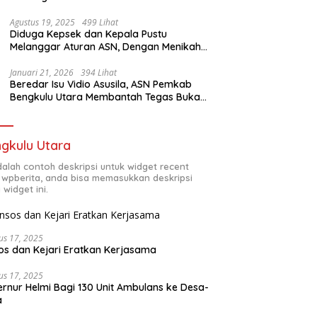
Agustus 19, 2025
499 Lihat
Diduga Kepsek dan Kepala Pustu
Melanggar Aturan ASN, Dengan Menikah
Sirih
Januari 21, 2026
394 Lihat
Beredar Isu Vidio Asusila, ASN Pemkab
Bengkulu Utara Membantah Tegas Bukan
Dirinya
gkulu Utara
adalah contoh deskripsi untuk widget recent
 wpberita, anda bisa memasukkan deskripsi
 widget ini.
us 17, 2025
os dan Kejari Eratkan Kerjasama
us 17, 2025
rnur Helmi Bagi 130 Unit Ambulans ke Desa-
a