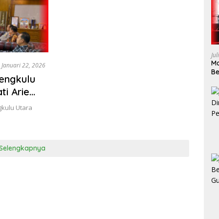
Jul
Ma
Januari 22, 2026
Be
Bengkulu
W
ti Arie
gkulu Utara
Selengkapnya