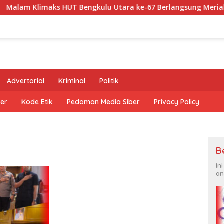
imaks HUT Bengkulu Utara ke-67 Berlangsung Meriah, Alun-Al
Advertorial
Kriminal
Politik
mer
Kode Etik
Pedoman Media Siber
Privacy Policy
B
In
an